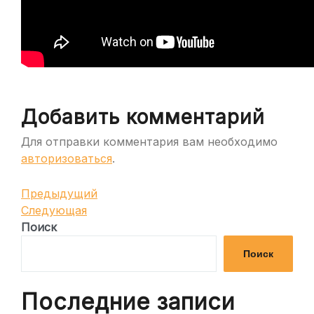
Добавить комментарий
Для отправки комментария вам необходимо
авторизоваться
.
Навигация
Предыдущая
Предыдущий
запись
Следующая
Следующая
по
запись
Поиск
записям
Поиск
Последние записи