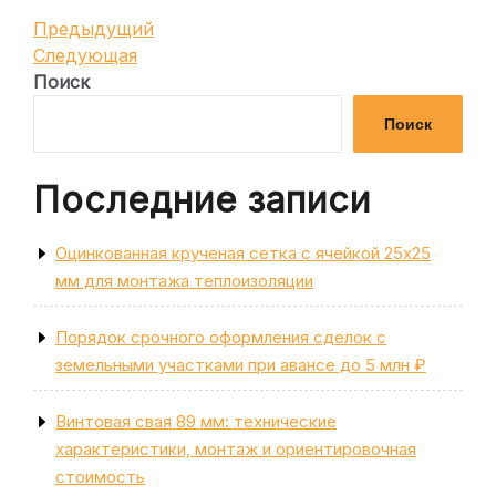
Навигация
Предыдущая
Предыдущий
запись
Следующая
Следующая
по
запись
Поиск
записям
Поиск
Последние записи
Оцинкованная крученая сетка с ячейкой 25х25
мм для монтажа теплоизоляции
Порядок срочного оформления сделок с
земельными участками при авансе до 5 млн ₽
Винтовая свая 89 мм: технические
характеристики, монтаж и ориентировочная
стоимость