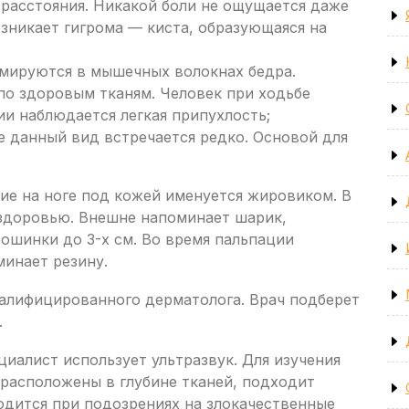
 расстояния. Никакой боли не ощущается даже
зникает гигрома — киста, образующаяся на
мируются в мышечных волокнах бедра.
по здоровым тканям. Человек при ходьбе
ии наблюдается легкая припухлость;
е данный вид встречается редко. Основой для
ие на ноге под кожей именуется жировиком. В
 здоровью. Внешне напоминает шарик,
ошинки до 3-х см. Во время пальпации
минает резину.
валифицированного дерматолога. Врач подберет
.
циалист использует ультразвук. Для изучения
 расположены в глубине тканей, подходит
одится при подозрениях на злокачественные