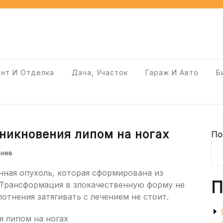
нт И Отделка
Дача, Участок
Гараж И Авто
Б
никновения липом на ногах
По
риев
нная опухоль, которая сформирована из
П
. Трансформация в злокачественную форму не
отнения затягивать с лечением не стоит.