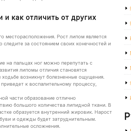
 и как отличить от других
го месторасположения. Рост липом является
 следите за состоянием своих конечностей и
.
ие на пальцах ног можно перепутать с
азвития липомы отличия становятся
и ходьбе возникнут болезненные ощущения.
приведет к воспалительному процессу,
ной части образование отлично
ствию большого количества липидной ткани. В
астке образуется внутренний жировик. Нарост
Р
обуви и одежды будет затруднительным.
олнительные осложнения.