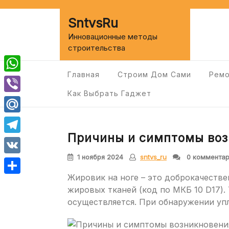
Перейти
к
SntvsRu
содержимому
Инновационные методы
строительства
Главная
Строим Дом Сами
Ремо
WhatsApp
Как Выбрать Гаджет
Viber
Mail.Ru
Причины и симптомы воз
Telegram
1 ноября 2024
sntvs_ru
0 коммента
VK
Жировик на ноге – это доброкачестве
Отправить
жировых тканей (код по МКБ 10 D17)
осуществляется. При обнаружении упл