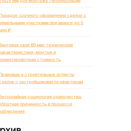
25х25 мм для монтажа теплоизоляции
Порядок срочного оформления сделок с
земельными участками при авансе до 5
млн ₽
Винтовая свая 89 мм: технические
характеристики, монтаж и
ориентировочная стоимость
Правовые и строительные аспекты
сделок с застройщиками по квартирам
Энтропийная социология одиночества:
обратная причинность в процессе
наблюдения
рхив