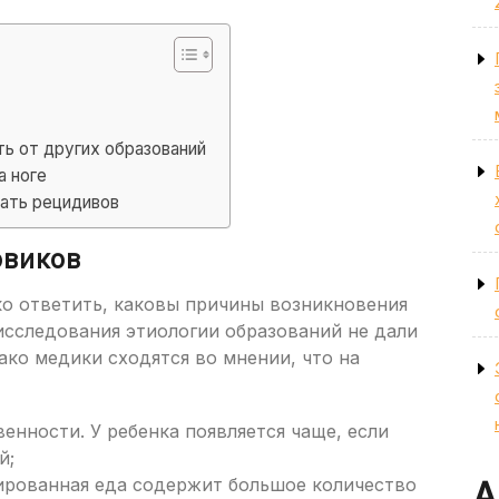
ть от других образований
а ноге
жать рецидивов
овиков
о ответить, каковы причины возникновения
исследования этиологии образований не дали
ко медики сходятся во мнении, что на
нности. У ребенка появляется чаще, если
й;
ированная еда содержит большое количество
А