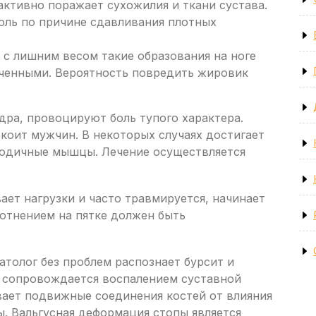
активно поражает сухожилия и ткани сустава.
боль по причине сдавливания плотных
 с лишним весом такие образования на ноге
еченными. Вероятность повредить жировик
дра, провоцируют боль тупого характера.
коит мужчин. В некоторых случаях достигает
ягодичные мышцы. Лечение осуществляется
ет нагрузки и часто травмируется, начинает
лотнением на пятке должен быть
толог без проблем распознает бурсит и
е сопровождается воспалением суставной
вает подвижные соединения костей от влияния
 Вальгусная деформация стопы является