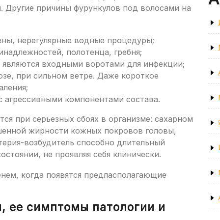
. Другие причины фурункулов под волосами на
ены, нерегулярные водные процедуры;
инадлежностей, полотенца, гребня;
 являются входными воротами для инфекции;
озе, при сильном ветре. Даже короткое
аления;
с агрессивными компонентами состава.
тся при серьезных сбоях в организме: сахарном
шенной жирности кожных покровов головы,
ктерия-возбудитель способно длительный
остоянии, не проявляя себя клинически.
енем, когда появятся предласполагающие
, ее симптомы патологии и