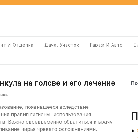
нт И Отделка
Дача, Участок
Гараж И Авто
Б
кула на голове и его лечение
По
риев
разование, появившееся вследствие
П
ния правил гигиены, использования
в. Важно своевременно обратиться к врачу,
ливание чирья чревато осложнениями.