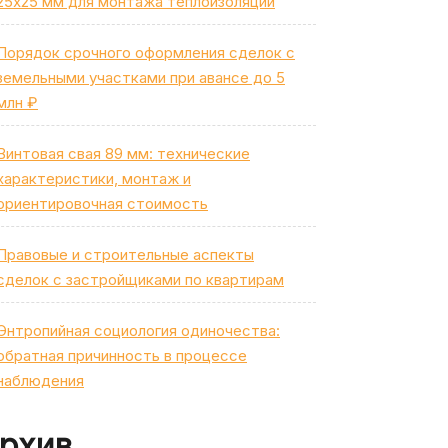
25х25 мм для монтажа теплоизоляции
Порядок срочного оформления сделок с
земельными участками при авансе до 5
млн ₽
Винтовая свая 89 мм: технические
характеристики, монтаж и
ориентировочная стоимость
Правовые и строительные аспекты
сделок с застройщиками по квартирам
Энтропийная социология одиночества:
обратная причинность в процессе
наблюдения
рхив