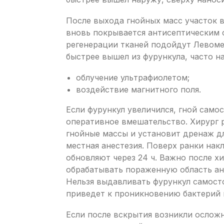
После выхода гнойных масс участок 
вновь покрывается антисептическим 
регенерации тканей подойдут Левомек
быстрее вышел из фурункула, часто 
облучение ультрафиолетом;
воздействие магнитного поля.
Если фурункул увеличился, гной само
оперативное вмешательство. Хирург р
гнойные массы и установит дренаж дл
местная анестезия. Поверх ранки нак
обновляют через 24 ч. Важно после х
обрабатывать пораженную область а
Нельзя выдавливать фурункул самосто
приведет к проникновению бактерий 
Если после вскрытия возникли ослож