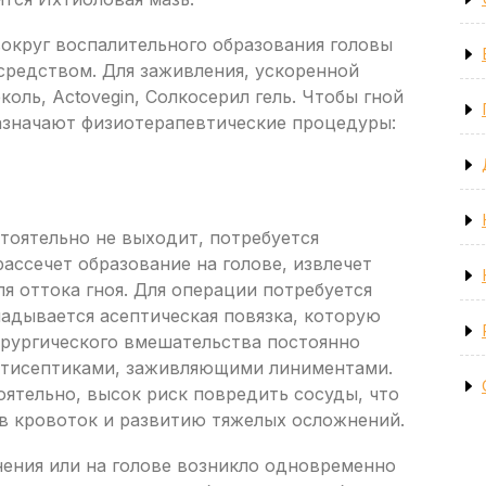
вокруг воспалительного образования головы
средством. Для заживления, ускоренной
оль, Actovegin, Солкосерил гель. Чтобы гной
назначают физиотерапевтические процедуры:
стоятельно не выходит, потребуется
ассечет образование на голове, извлечет
я оттока гноя. Для операции потребуется
ладывается асептическая повязка, которую
ирургического вмешательства постоянно
нтисептиками, заживляющими линиментами.
ятельно, высок риск повредить сосуды, что
в кровоток и развитию тяжелых осложнений.
нения или на голове возникло одновременно