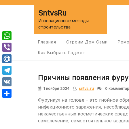
Перейти
к
SntvsRu
содержимому
Инновационные методы
строительства
Главная
Строим Дом Сами
Ремо
WhatsApp
Как Выбрать Гаджет
Viber
Mail.Ru
Причины появления фурун
Telegram
1 ноября 2024
sntvs_ru
0 коммента
VK
Фурункул на голове – это гнойное об
Отправить
инфекционного заражения, несоблюде
некачественных косметических средст
самолечение, самостоятельное выдав