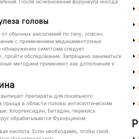
аления. После исчезновения фурункула иногда
улеза головы
е от обычных высыпаний по телу, опасен.
ечение с применением медикаментозных
и обнаружении симптома следует
у, пройти обследование. Запрещено заниматься
вные методики применяют как дополнение к
ина
 выпишет препараты для локального
а прыща в области головы антисептическим
ые: Хлоргексидин, Бетадин, перекись
круг обрабатывается Фукорцином.
Р
ая кислота. Если необходимо, чтобы гной
тся Ихтиоловая мазь.