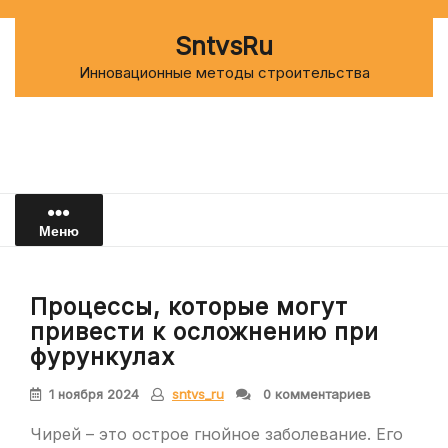
Перейти
к
SntvsRu
содержимому
Инновационные методы строительства
Меню
Процессы, которые могут
привести к осложнению при
фурункулах
1 ноября 2024
sntvs_ru
0 комментариев
Чирей – это острое гнойное заболевание. Его