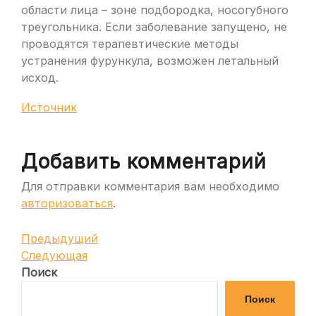
области лица – зоне подбородка, носогубного
треугольника. Если заболевание запущено, не
проводятся терапевтические методы
устранения фурункула, возможен летальный
исход.
Источник
Добавить комментарий
Для отправки комментария вам необходимо
авторизоваться
.
Навигация
Предыдущая
Предыдущий
запись
Следующая
Следующая
по
запись
Поиск
записям
Поиск