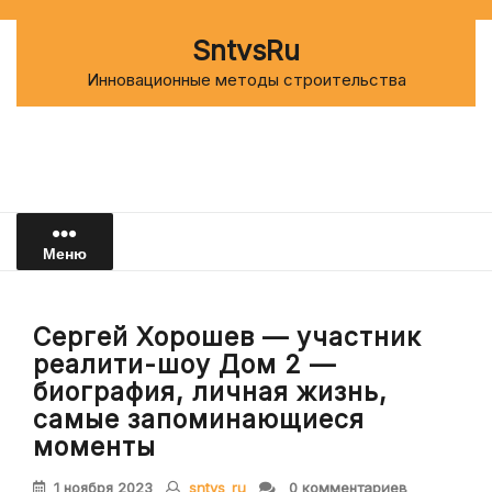
Перейти
к
SntvsRu
содержимому
Инновационные методы строительства
Меню
Сергей Хорошев — участник
реалити-шоу Дом 2 —
биография, личная жизнь,
самые запоминающиеся
моменты
1 ноября 2023
sntvs_ru
0 комментариев