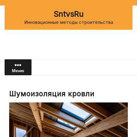
Перейти
к
SntvsRu
содержимому
Инновационные методы строительства
Меню
Шумоизоляция кровли