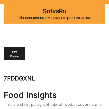
Перейти
к
SntvsRu
содержимому
Инновационные методы строительства
Меню
7PDDGXNL
Food Insights
This is a short paragraph about food. It covers some