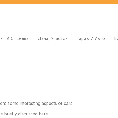
нт И Отделка
Дача, Участок
Гараж И Авто
Б
vers some interesting aspects of cars.
re briefly discussed here.