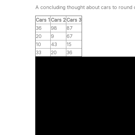
A concluding thought about cars to round o
Cars 1
Cars 2
Cars 3
36
98
87
20
9
67
10
43
15
33
20
36