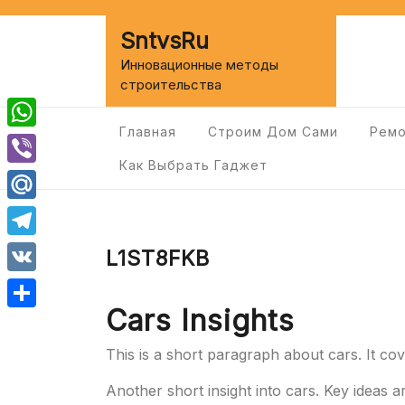
Перейти
к
SntvsRu
содержимому
Инновационные методы
строительства
Главная
Строим Дом Сами
Ремо
WhatsApp
Как Выбрать Гаджет
Viber
Mail.Ru
Telegram
L1ST8FKB
VK
Cars Insights
Отправить
This is a short paragraph about cars. It co
Another short insight into cars. Key ideas a