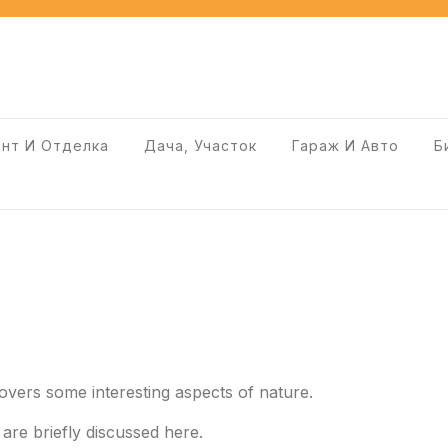
нт И Отделка
Дача, Участок
Гараж И Авто
Б
covers some interesting aspects of nature.
 are briefly discussed here.