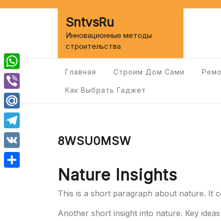
Перейти
к
SntvsRu
содержимому
Инновационные методы
строительства
Главная
Строим Дом Сами
Ремо
WhatsApp
Как Выбрать Гаджет
Viber
Mail.Ru
Telegram
8WSU0MSW
VK
Nature Insights
Отправить
This is a short paragraph about nature. It 
Another short insight into nature. Key ideas