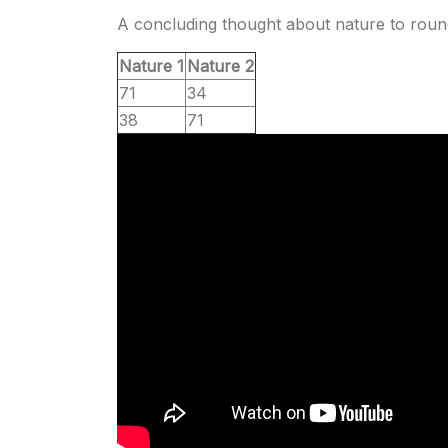
A concluding thought about nature to round
Nature 1
Nature 2
71
34
38
71