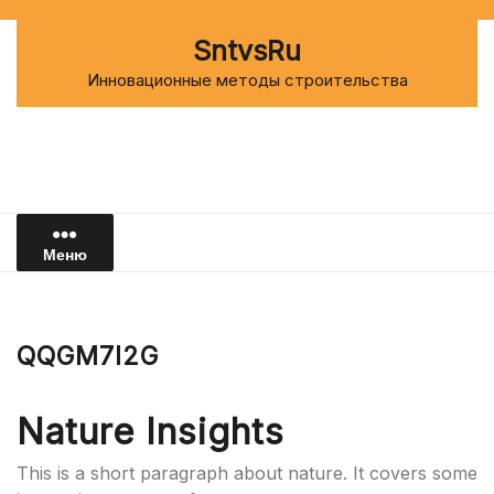
Перейти
к
SntvsRu
содержимому
Инновационные методы строительства
Меню
QQGM7I2G
Nature Insights
This is a short paragraph about nature. It covers some