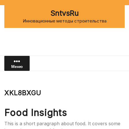
Перейти
к
SntvsRu
содержимому
Инновационные методы строительства
Меню
XKL8BXGU
Food Insights
This is a short paragraph about food. It covers some