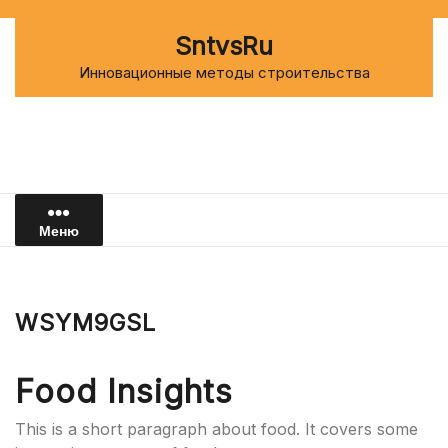
Перейти
к
SntvsRu
содержимому
Инновационные методы строительства
Меню
WSYM9GSL
Food Insights
This is a short paragraph about food. It covers some