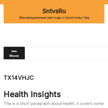
Перейти
к
SntvsRu
содержимому
Инновационные методы строительства
Меню
TX14VHJC
Health Insights
This is a short paragraph about health. It covers some