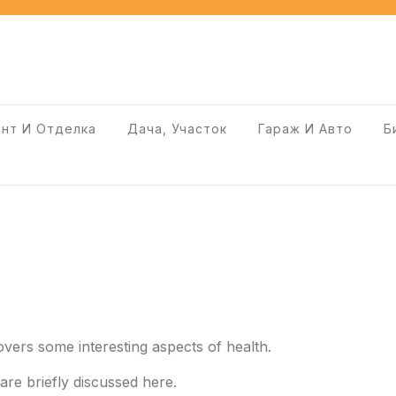
нт И Отделка
Дача, Участок
Гараж И Авто
Б
overs some interesting aspects of health.
 are briefly discussed here.