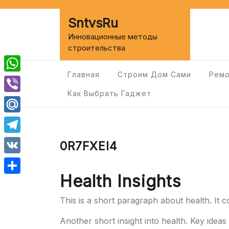
Перейти
к
SntvsRu
содержимому
Инновационные методы
строительства
Главная
Строим Дом Сами
Ремо
WhatsApp
Как Выбрать Гаджет
Viber
Mail.Ru
Telegram
0R7FXEI4
VK
Health Insights
Отправить
This is a short paragraph about health. It c
Another short insight into health. Key ideas