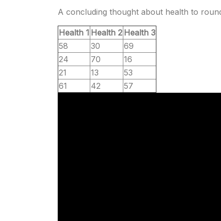
A concluding thought about health to round
Health 1
Health 2
Health 3
58
30
69
24
70
16
21
13
53
61
42
57