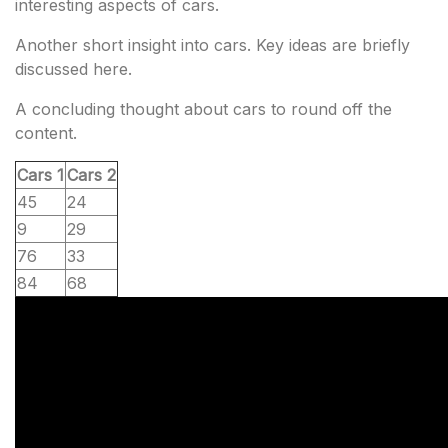
interesting aspects of cars.
Another short insight into cars. Key ideas are briefly
discussed here.
A concluding thought about cars to round off the
content.
Cars 1
Cars 2
45
24
9
29
76
33
84
68