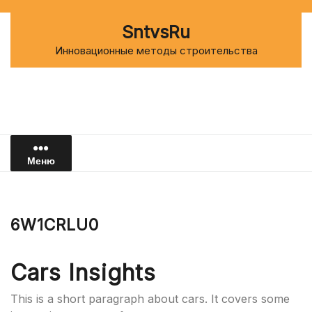
Перейти
к
SntvsRu
содержимому
Инновационные методы строительства
Меню
6W1CRLU0
Cars Insights
This is a short paragraph about cars. It covers some