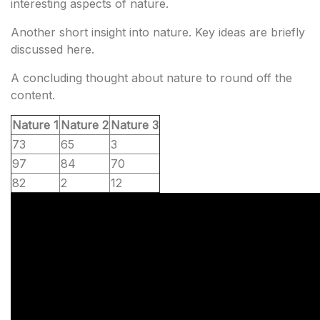
interesting aspects of nature.
Another short insight into nature. Key ideas are briefly
discussed here.
A concluding thought about nature to round off the
content.
Nature 1
Nature 2
Nature 3
73
65
3
97
84
70
82
2
12