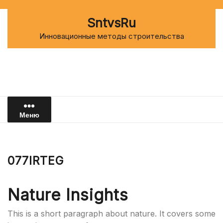
Перейти
к
SntvsRu
содержимому
Инновационные методы строительства
Меню
077IRTEG
Nature Insights
This is a short paragraph about nature. It covers some