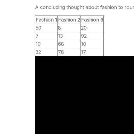
A concluding thought about fashion to roun
Fashion 1
Fashion 2
Fashion 3
50
8
20
7
13
92
10
68
10
32
78
17