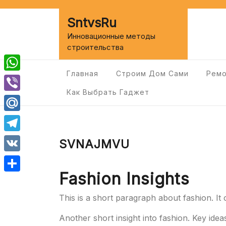
Перейти
к
SntvsRu
содержимому
Инновационные методы
строительства
Главная
Строим Дом Сами
Ремо
WhatsApp
Как Выбрать Гаджет
Viber
Mail.Ru
Telegram
SVNAJMVU
VK
Fashion Insights
Отправить
This is a short paragraph about fashion. It
Another short insight into fashion. Key idea