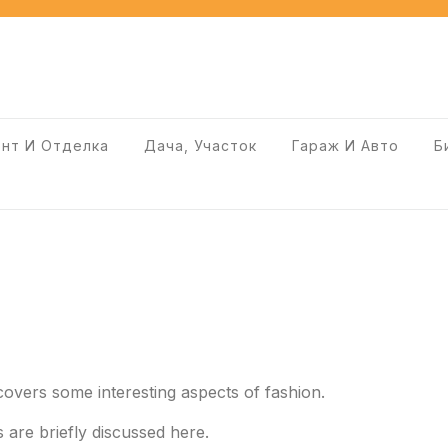
нт И Отделка
Дача, Участок
Гараж И Авто
Б
 covers some interesting aspects of fashion.
s are briefly discussed here.