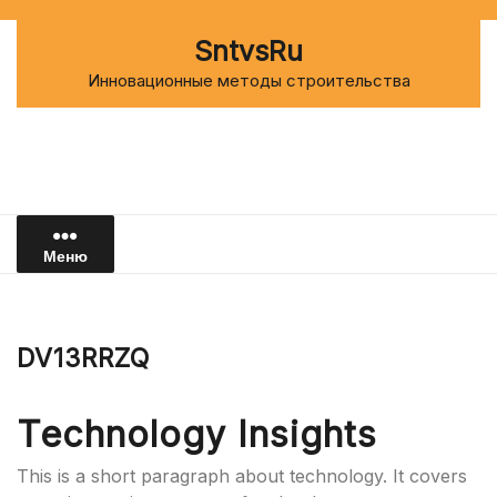
Перейти
к
SntvsRu
содержимому
Инновационные методы строительства
Меню
DV13RRZQ
Technology Insights
This is a short paragraph about technology. It covers