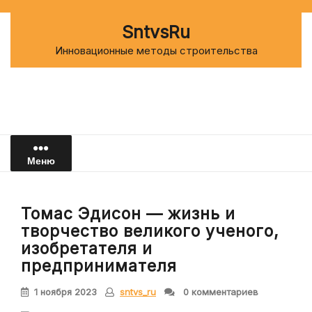
Перейти
к
SntvsRu
содержимому
Инновационные методы строительства
Меню
Томас Эдисон — жизнь и
творчество великого ученого,
изобретателя и
предпринимателя
1 ноября 2023
sntvs_ru
0 комментариев