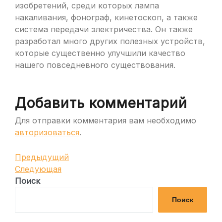
изобретений, среди которых лампа
накаливания, фонограф, кинетоскоп, а также
система передачи электричества. Он также
разработал много других полезных устройств,
которые существенно улучшили качество
нашего повседневного существования.
Добавить комментарий
Для отправки комментария вам необходимо
авторизоваться
.
Навигация
Предыдущая
Предыдущий
запись
Следующая
Следующая
по
запись
Поиск
записям
Поиск