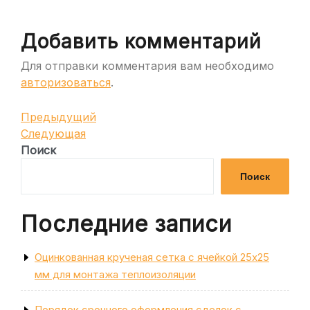
Добавить комментарий
Для отправки комментария вам необходимо
авторизоваться
.
Навигация
Предыдущая
Предыдущий
запись
Следующая
Следующая
по
запись
Поиск
записям
Поиск
Последние записи
Оцинкованная крученая сетка с ячейкой 25х25
мм для монтажа теплоизоляции
Порядок срочного оформления сделок с