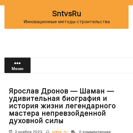
Перейти
к
SntvsRu
содержимому
Инновационные методы строительства
Меню
Ярослав Дронов — Шаман —
удивительная биография и
история жизни легендарного
мастера непревзойденной
духовной силы
3 ноября 2023
sntvs_ru
0 комментариев