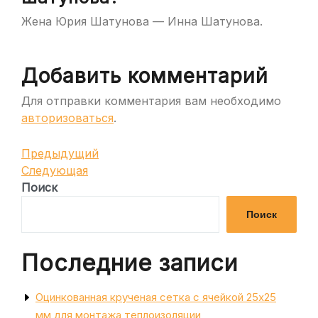
Жена Юрия Шатунова — Инна Шатунова.
Добавить комментарий
Для отправки комментария вам необходимо
авторизоваться
.
Навигация
Предыдущая
Предыдущий
запись
Следующая
Следующая
по
запись
Поиск
записям
Поиск
Последние записи
Оцинкованная крученая сетка с ячейкой 25х25
мм для монтажа теплоизоляции