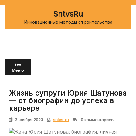
Перейти
к
SntvsRu
содержимому
Инновационные методы строительства
Меню
Жизнь супруги Юрия Шатунова
— от биографии до успеха в
карьере
3 ноября 2023
sntvs_ru
0 комментариев