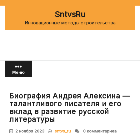
Перейти
к
SntvsRu
содержимому
Инновационные методы строительства
Меню
Биография Андрея Алексина —
талантливого писателя и его
вклад в развитие русской
литературы
2 ноября 2023
sntvs_ru
0 комментариев