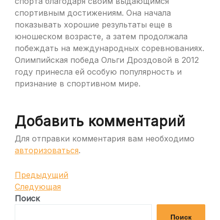
спорта благодаря своим выдающимся
спортивным достижениям. Она начала
показывать хорошие результаты еще в
юношеском возрасте, а затем продолжала
побеждать на международных соревнованиях.
Олимпийская победа Ольги Дроздовой в 2012
году принесла ей особую популярность и
признание в спортивном мире.
Добавить комментарий
Для отправки комментария вам необходимо
авторизоваться
.
Навигация
Предыдущая
Предыдущий
запись
Следующая
Следующая
по
запись
Поиск
записям
Поиск