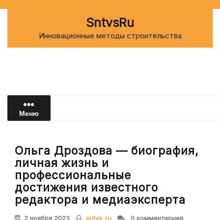
Перейти
к
SntvsRu
содержимому
Инновационные методы строительства
Меню
Ольга Дроздова — биография,
личная жизнь и
профессиональные
достижения известного
редактора и медиаэксперта
2 ноября 2023
sntvs_ru
0 комментариев