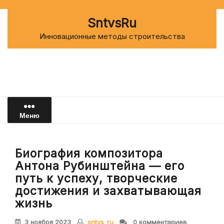
Перейти
к
SntvsRu
содержимому
Инновационные методы строительства
Меню
Биография композитора
Антона Рубинштейна — его
путь к успеху, творческие
достижения и захватывающая
жизнь
3 ноября 2023
sntvs_ru
0 комментариев