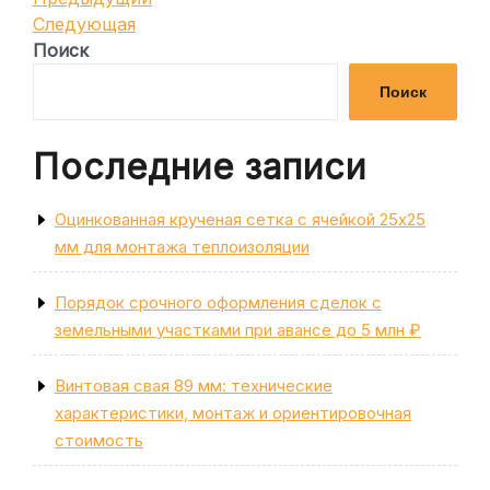
Навигация
запись
Следующая
Следующая
по
запись
Поиск
записям
Поиск
Последние записи
Оцинкованная крученая сетка с ячейкой 25х25
мм для монтажа теплоизоляции
Порядок срочного оформления сделок с
земельными участками при авансе до 5 млн ₽
Винтовая свая 89 мм: технические
характеристики, монтаж и ориентировочная
стоимость