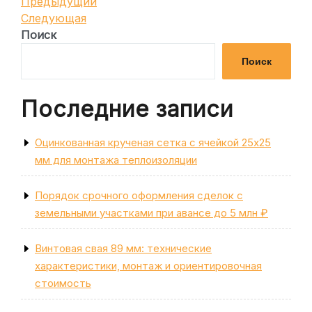
Навигация
Предыдущая
Предыдущий
запись
Следующая
Следующая
по
запись
Поиск
записям
Поиск
Последние записи
Оцинкованная крученая сетка с ячейкой 25х25
мм для монтажа теплоизоляции
Порядок срочного оформления сделок с
земельными участками при авансе до 5 млн ₽
Винтовая свая 89 мм: технические
характеристики, монтаж и ориентировочная
стоимость