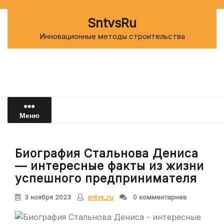
Перейти
к
SntvsRu
содержимому
Инновационные методы строительства
Меню
Биография Стальнова Дениса
— интересные факты из жизни
успешного предпринимателя
3 ноября 2023
sntvs_ru
0 комментариев