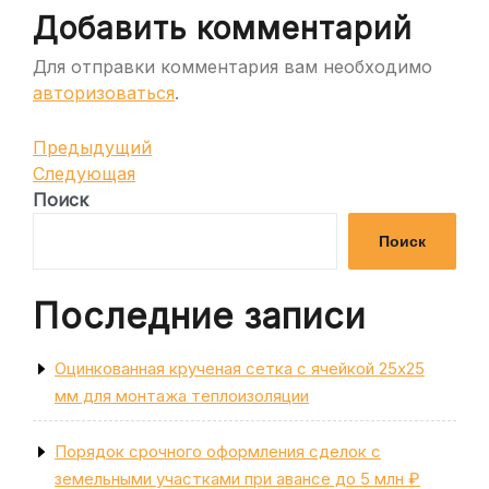
Добавить комментарий
Для отправки комментария вам необходимо
авторизоваться
.
Навигация
Предыдущая
Предыдущий
запись
Следующая
Следующая
по
запись
Поиск
записям
Поиск
Последние записи
Оцинкованная крученая сетка с ячейкой 25х25
мм для монтажа теплоизоляции
Порядок срочного оформления сделок с
земельными участками при авансе до 5 млн ₽