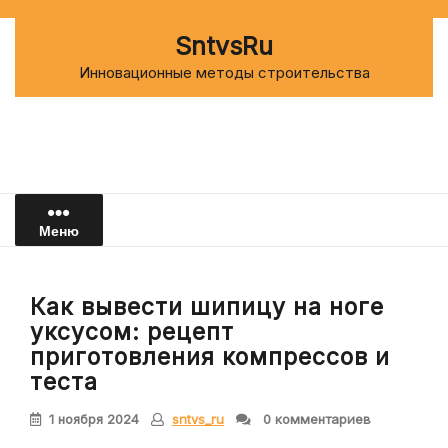
Перейти
к
SntvsRu
содержимому
Инновационные методы строительства
Меню
Как вывести шипицу на ноге
уксусом: рецепт
приготовления компрессов и
теста
1 ноября 2024
sntvs_ru
0 комментариев