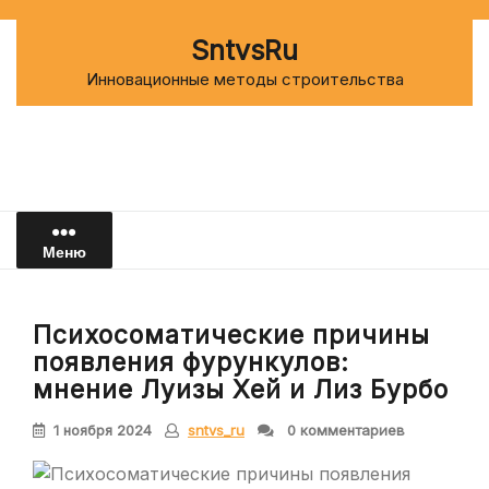
Перейти
к
SntvsRu
содержимому
Инновационные методы строительства
Меню
Психосоматические причины
появления фурункулов:
мнение Луизы Хей и Лиз Бурбо
1 ноября 2024
sntvs_ru
0 комментариев