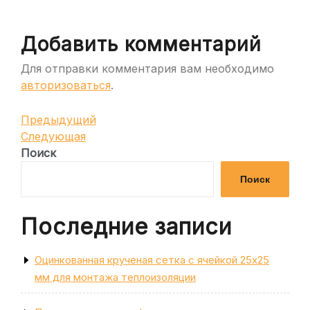
Добавить комментарий
Для отправки комментария вам необходимо
авторизоваться
.
Навигация
Предыдущая
Предыдущий
запись
Следующая
Следующая
по
запись
Поиск
записям
Поиск
Последние записи
Оцинкованная крученая сетка с ячейкой 25х25
мм для монтажа теплоизоляции